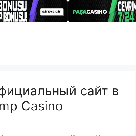
фициальный сайт в
imp Casino