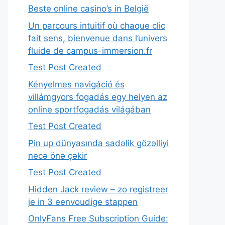
Beste online casino’s in België
Un parcours intuitif où chaque clic
fait sens, bienvenue dans l’univers
fluide de campus-immersion.fr
Test Post Created
Kényelmes navigáció és
villámgyors fogadás egy helyen az
online sportfogadás világában
Test Post Created
Pin up dünyasında sadəlik gözəlliyi
necə önə çəkir
Test Post Created
Hidden Jack review – zo registreer
je in 3 eenvoudige stappen
OnlyFans Free Subscription Guide: