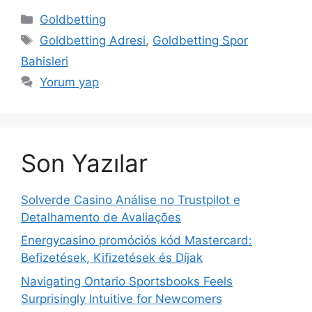
Kategoriler
Goldbetting
Etiketler
Goldbetting Adresi
,
Goldbetting Spor
Bahisleri
Yorum yap
Son Yazılar
Solverde Casino Análise no Trustpilot e
Detalhamento de Avaliações
Energycasino promóciós kód Mastercard:
Befizetések, Kifizetések és Díjak
Navigating Ontario Sportsbooks Feels
Surprisingly Intuitive for Newcomers