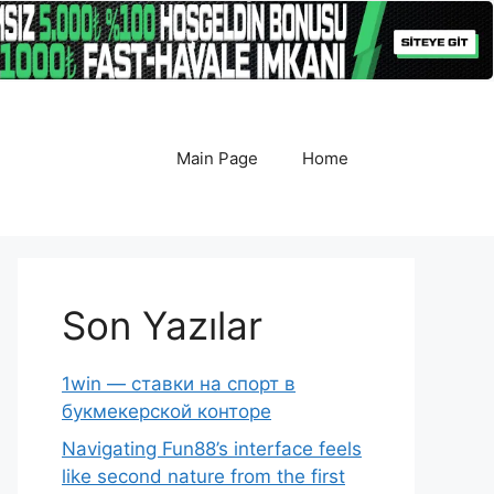
Main Page
Home
Son Yazılar
1win — ставки на спорт в
букмекерской конторе
Navigating Fun88’s interface feels
like second nature from the first