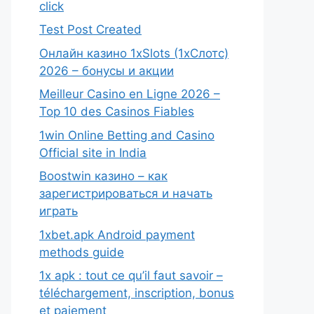
click
Test Post Created
Онлайн казино 1xSlots (1хСлотс)
2026 – бонусы и акции
Meilleur Casino en Ligne 2026 –
Top 10 des Casinos Fiables
1win Online Betting and Casino
Official site in India
Boostwin казино – как
зарегистрироваться и начать
играть
1xbet.apk Android payment
methods guide
1x apk : tout ce qu’il faut savoir –
téléchargement, inscription, bonus
et paiement