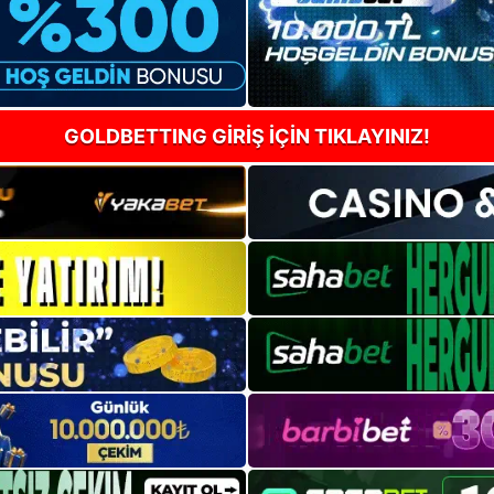
GOLDBETTING GİRİŞ İÇİN TIKLAYINIZ!