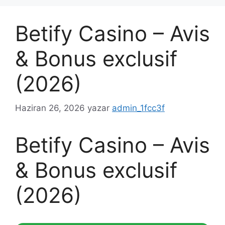
Betify Casino – Avis
& Bonus exclusif
(2026)
Haziran 26, 2026
yazar
admin_1fcc3f
Betify Casino – Avis
& Bonus exclusif
(2026)