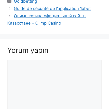
Kategoriler
Goldbetting
Guide de sécurité de l’application 1xbet
Олимп казино официальный сайт в
Казахстане – Olimp Casino
Yorum yapın
Yorum