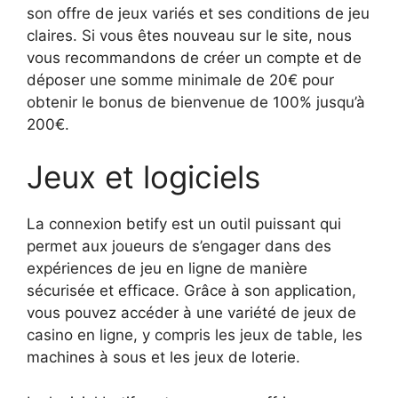
son offre de jeux variés et ses conditions de jeu
claires. Si vous êtes nouveau sur le site, nous
vous recommandons de créer un compte et de
déposer une somme minimale de 20€ pour
obtenir le bonus de bienvenue de 100% jusqu’à
200€.
Jeux et logiciels
La connexion betify est un outil puissant qui
permet aux joueurs de s’engager dans des
expériences de jeu en ligne de manière
sécurisée et efficace. Grâce à son application,
vous pouvez accéder à une variété de jeux de
casino en ligne, y compris les jeux de table, les
machines à sous et les jeux de loterie.