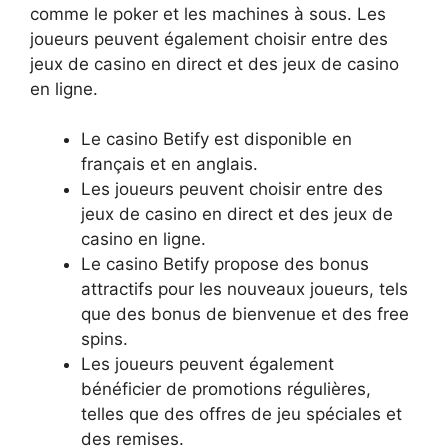
comme le poker et les machines à sous. Les
joueurs peuvent également choisir entre des
jeux de casino en direct et des jeux de casino
en ligne.
Le casino Betify est disponible en
français et en anglais.
Les joueurs peuvent choisir entre des
jeux de casino en direct et des jeux de
casino en ligne.
Le casino Betify propose des bonus
attractifs pour les nouveaux joueurs, tels
que des bonus de bienvenue et des free
spins.
Les joueurs peuvent également
bénéficier de promotions régulières,
telles que des offres de jeu spéciales et
des remises.