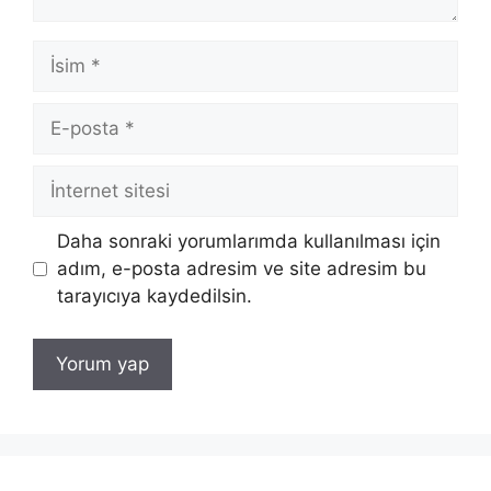
İsim
E-
posta
İnternet
sitesi
Daha sonraki yorumlarımda kullanılması için
adım, e-posta adresim ve site adresim bu
tarayıcıya kaydedilsin.