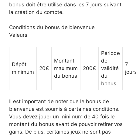
bonus doit être utilisé dans les 7 jours suivant
la création du compte.
Conditions du bonus de bienvenue
Valeurs
Période
Montant
de
Dépôt
7
20€
maximum
200€
validité
minimum
jour
du bonus
du
bonus
Il est important de noter que le bonus de
bienvenue est soumis à certaines conditions.
Vous devez jouer un minimum de 40 fois le
montant du bonus avant de pouvoir retirer vos
gains. De plus, certaines jeux ne sont pas