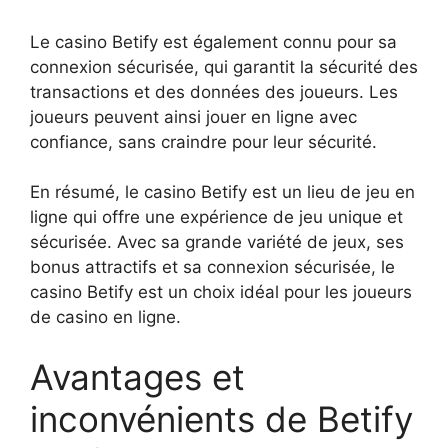
Le casino Betify est également connu pour sa
connexion sécurisée, qui garantit la sécurité des
transactions et des données des joueurs. Les
joueurs peuvent ainsi jouer en ligne avec
confiance, sans craindre pour leur sécurité.
En résumé, le casino Betify est un lieu de jeu en
ligne qui offre une expérience de jeu unique et
sécurisée. Avec sa grande variété de jeux, ses
bonus attractifs et sa connexion sécurisée, le
casino Betify est un choix idéal pour les joueurs
de casino en ligne.
Avantages et
inconvénients de Betify