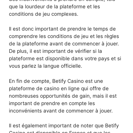
que la lourdeur de la plateforme et les
conditions de jeu complexes.
Il est donc important de prendre le temps de
comprendre les conditions de jeu et les règles
de la plateforme avant de commencer à jouer.
De plus, il est important de vérifier si la
plateforme est disponible dans votre pays et si
vous parlez la langue officielle.
En fin de compte, Betify Casino est une
plateforme de casino en ligne qui offre de
nombreuses opportunités de gain, mais il est
important de prendre en compte les
inconvénients avant de commencer à jouer.
Il est également important de noter que Betify