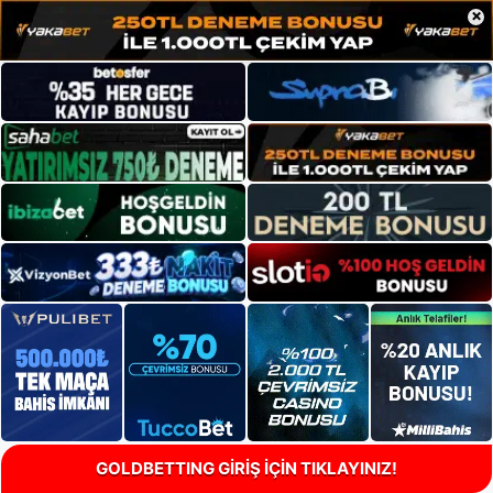
×
GOLDBETTING GİRİŞ İÇİN TIKLAYINIZ!