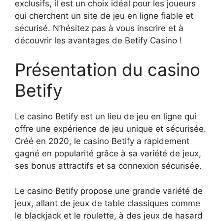
exclusifs, il est un choix idéal pour les joueurs
qui cherchent un site de jeu en ligne fiable et
sécurisé. N’hésitez pas à vous inscrire et à
découvrir les avantages de Betify Casino !
Présentation du casino
Betify
Le casino Betify est un lieu de jeu en ligne qui
offre une expérience de jeu unique et sécurisée.
Créé en 2020, le casino Betify a rapidement
gagné en popularité grâce à sa variété de jeux,
ses bonus attractifs et sa connexion sécurisée.
Le casino Betify propose une grande variété de
jeux, allant de jeux de table classiques comme
le blackjack et le roulette, à des jeux de hasard