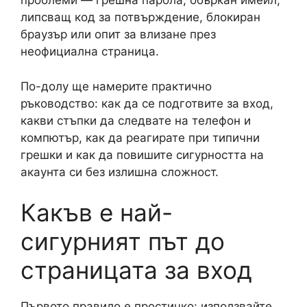
проблеми — грешна парола, объркан имейл,
липсващ код за потвърждение, блокиран
браузър или опит за влизане през
неофициална страница.
По-долу ще намерите практично
ръководство: как да се подготвите за вход,
какви стъпки да следвате на телефон и
компютър, как да реагирате при типични
грешки и как да повишите сигурността на
акаунта си без излишна сложност.
Какъв е най-
сигурният път до
страницата за вход
Първото правило е простичко: използвайте