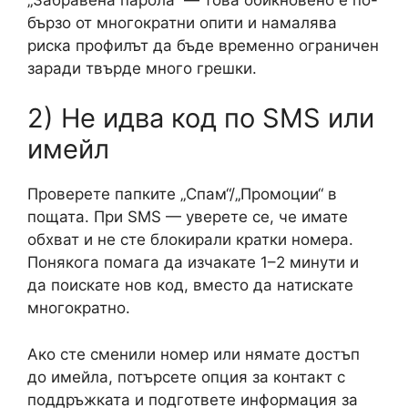
бързо от многократни опити и намалява
риска профилът да бъде временно ограничен
заради твърде много грешки.
2) Не идва код по SMS или
имейл
Проверете папките „Спам“/„Промоции“ в
пощата. При SMS — уверете се, че имате
обхват и не сте блокирали кратки номера.
Понякога помага да изчакате 1–2 минути и
да поискате нов код, вместо да натискате
многократно.
Ако сте сменили номер или нямате достъп
до имейла, потърсете опция за контакт с
поддръжката и подгответе информация за