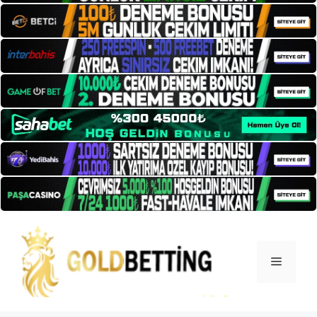
İçeriğe
atla
Menü