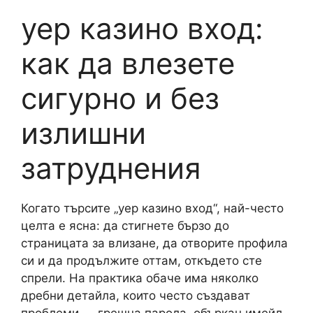
yep казино вход:
как да влезете
сигурно и без
излишни
затруднения
Когато търсите „yep казино вход“, най-често
целта е ясна: да стигнете бързо до
страницата за влизане, да отворите профила
си и да продължите оттам, откъдето сте
спрели. На практика обаче има няколко
дребни детайла, които често създават