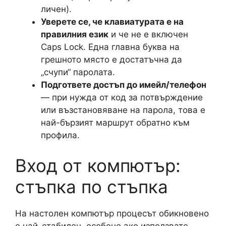
личен).
Уверете се, че клавиатурата е на
правилния език
и че не е включен
Caps Lock. Една главна буква на
грешното място е достатъчна да
„счупи“ паролата.
Подгответе достъп до имейл/телефон
— при нужда от код за потвърждение
или възстановяване на парола, това е
най-бързият маршрут обратно към
профила.
Вход от компютър:
стъпка по стъпка
На настолен компютър процесът обикновено
е най-стабилен, особено ако използвате