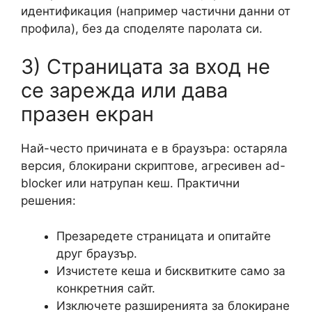
идентификация (например частични данни от
профила), без да споделяте паролата си.
3) Страницата за вход не
се зарежда или дава
празен екран
Най-често причината е в браузъра: остаряла
версия, блокирани скриптове, агресивен ad-
blocker или натрупан кеш. Практични
решения:
Презаредете страницата и опитайте
друг браузър.
Изчистете кеша и бисквитките само за
конкретния сайт.
Изключете разширенията за блокиране