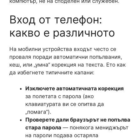
компютър, не на споделен или служебен.
Вход от телефон:
какво е различното
На мобилни устройства входът често се
проваля поради автоматични попълвания,
кеш, или „умна“ корекция на текста. Ето как
да избегнете типичните капани:
Изключете автоматичната корекция
за полетата с парола (ако
клавиатурата ви се опитва да
„помага“).
Проверете дали браузърът не попълва
стара парола
— понякога мениджърът
на пароли подава остаряла