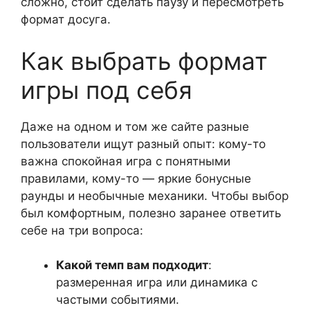
сложно, стоит сделать паузу и пересмотреть
формат досуга.
Как выбрать формат
игры под себя
Даже на одном и том же сайте разные
пользователи ищут разный опыт: кому-то
важна спокойная игра с понятными
правилами, кому-то — яркие бонусные
раунды и необычные механики. Чтобы выбор
был комфортным, полезно заранее ответить
себе на три вопроса:
Какой темп вам подходит
:
размеренная игра или динамика с
частыми событиями.