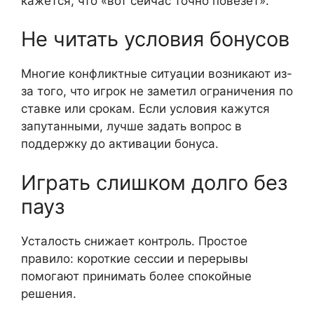
кажется, что «вот сейчас точно повезёт».
Не читать условия бонусов
Многие конфликтные ситуации возникают из-
за того, что игрок не заметил ограничения по
ставке или срокам. Если условия кажутся
запутанными, лучше задать вопрос в
поддержку до активации бонуса.
Играть слишком долго без
пауз
Усталость снижает контроль. Простое
правило: короткие сессии и перерывы
помогают принимать более спокойные
решения.