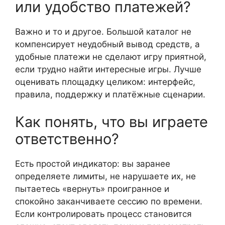
или удобство платежей?
Важно и то и другое. Большой каталог не
компенсирует неудобный вывод средств, а
удобные платежи не сделают игру приятной,
если трудно найти интересные игры. Лучше
оценивать площадку целиком: интерфейс,
правила, поддержку и платёжные сценарии.
Как понять, что вы играете
ответственно?
Есть простой индикатор: вы заранее
определяете лимиты, не нарушаете их, не
пытаетесь «вернуть» проигранное и
спокойно заканчиваете сессию по времени.
Если контролировать процесс становится