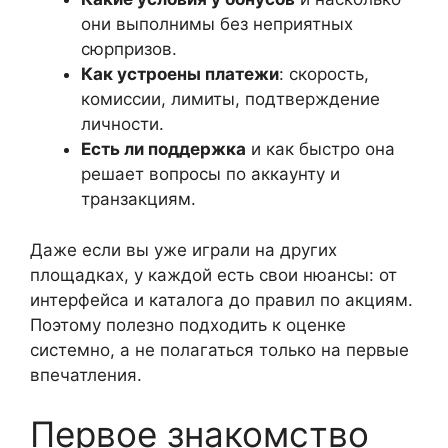
они выполнимы без неприятных
сюрпризов.
Как устроены платежи
: скорость,
комиссии, лимиты, подтверждение
личности.
Есть ли поддержка
и как быстро она
решает вопросы по аккаунту и
транзакциям.
Даже если вы уже играли на других
площадках, у каждой есть свои нюансы: от
интерфейса и каталога до правил по акциям.
Поэтому полезно подходить к оценке
системно, а не полагаться только на первые
впечатления.
Первое знакомство