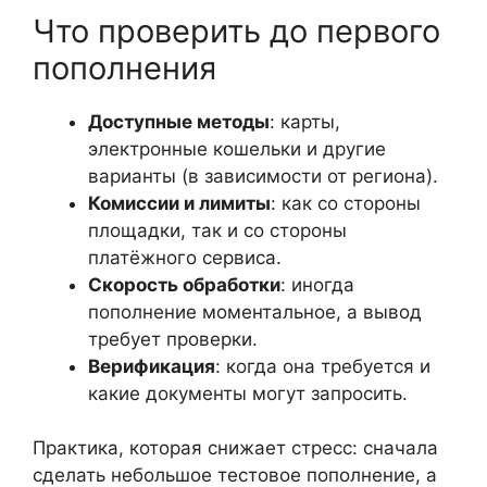
Что проверить до первого
пополнения
Доступные методы
: карты,
электронные кошельки и другие
варианты (в зависимости от региона).
Комиссии и лимиты
: как со стороны
площадки, так и со стороны
платёжного сервиса.
Скорость обработки
: иногда
пополнение моментальное, а вывод
требует проверки.
Верификация
: когда она требуется и
какие документы могут запросить.
Практика, которая снижает стресс: сначала
сделать небольшое тестовое пополнение, а