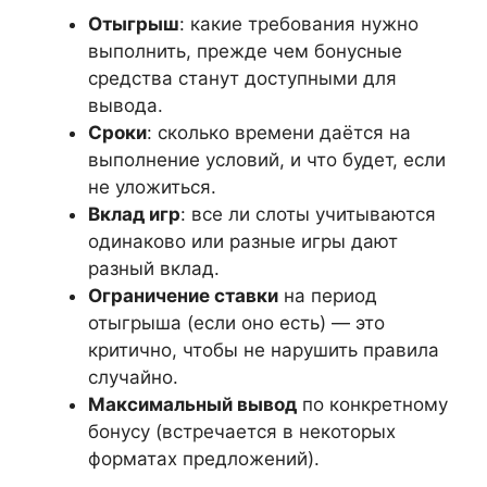
Отыгрыш
: какие требования нужно
выполнить, прежде чем бонусные
средства станут доступными для
вывода.
Сроки
: сколько времени даётся на
выполнение условий, и что будет, если
не уложиться.
Вклад игр
: все ли слоты учитываются
одинаково или разные игры дают
разный вклад.
Ограничение ставки
на период
отыгрыша (если оно есть) — это
критично, чтобы не нарушить правила
случайно.
Максимальный вывод
по конкретному
бонусу (встречается в некоторых
форматах предложений).