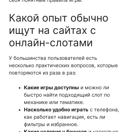
себя понятные правила игры.
Какой опыт обычно
ищут на сайтах с
онлайн-слотами
У большинства пользователей есть
несколько практических вопросов, которые
повторяются из раза в раз:
Какие игры доступны
и можно ли
быстро найти подходящий слот по
механике или тематике.
Насколько удобно играть
с телефона,
как работает навигация, есть ли
фильтры и избранное.
Какие условия у бонусов
и насколько