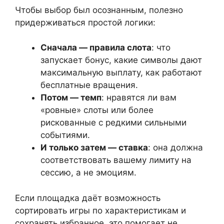
Чтобы выбор был осознанным, полезно
придерживаться простой логики:
Сначала — правила слота
: что
запускает бонус, какие символы дают
максимальную выплату, как работают
бесплатные вращения.
Потом — темп
: нравятся ли вам
«ровные» слоты или более
рискованные с редкими сильными
событиями.
И только затем — ставка
: она должна
соответствовать вашему лимиту на
сессию, а не эмоциям.
Если площадка даёт возможность
сортировать игры по характеристикам и
сохранять избранное, это помогает не