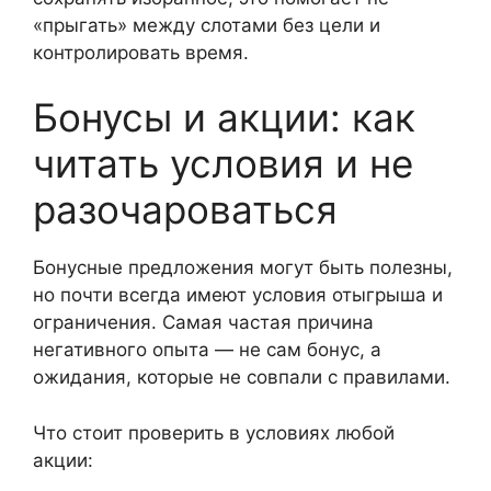
«прыгать» между слотами без цели и
контролировать время.
Бонусы и акции: как
читать условия и не
разочароваться
Бонусные предложения могут быть полезны,
но почти всегда имеют условия отыгрыша и
ограничения. Самая частая причина
негативного опыта — не сам бонус, а
ожидания, которые не совпали с правилами.
Что стоит проверить в условиях любой
акции: