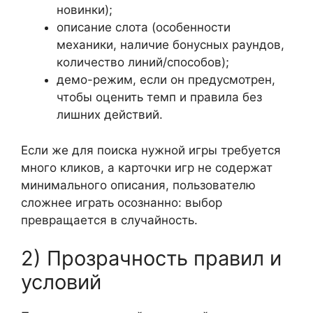
новинки);
описание слота (особенности
механики, наличие бонусных раундов,
количество линий/способов);
демо-режим, если он предусмотрен,
чтобы оценить темп и правила без
лишних действий.
Если же для поиска нужной игры требуется
много кликов, а карточки игр не содержат
минимального описания, пользователю
сложнее играть осознанно: выбор
превращается в случайность.
2) Прозрачность правил и
условий