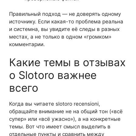
Правильный подход — не доверять одному
источнику. Если какая-то проблема реальна
и системна, вы увидите её следы в разных
местах, а не только в одном «громком»
комментарии.
Какие темы в отзывах
о Slotoro важнее
всего
Когда вы читаете slotoro recensioni,
обращайте внимание не на общий тон («всё
супер» или «всё ужасно»), а на конкретные
темы. Вот что имеет смысл выделить в
отдельные пункты и сравнить между