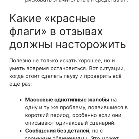
Какие «красные
флаги» в отзывах
должны насторожить
Полезно не только искать хорошее, но и
уметь вовремя остановиться. Вот ситуации,
когда стоит сделать паузу и проверить всё
ещё раз:
Массовые однотипные жалобы
на
одну и ту же проблему, появившиеся в
короткий период, особенно если они
описывают одинаковый сценарий.
Сообщения без деталей
, но с
громкими обвинениями. Это может