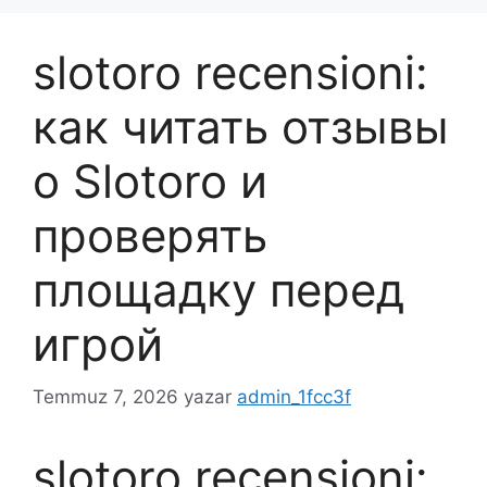
slotoro recensioni:
как читать отзывы
о Slotoro и
проверять
площадку перед
игрой
Temmuz 7, 2026
yazar
admin_1fcc3f
slotoro recensioni: