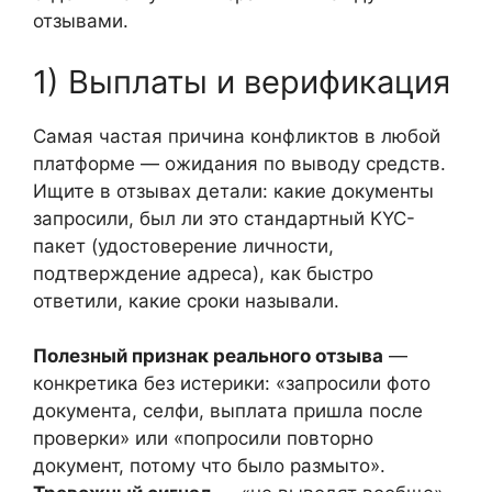
отзывами.
1) Выплаты и верификация
Самая частая причина конфликтов в любой
платформе — ожидания по выводу средств.
Ищите в отзывах детали: какие документы
запросили, был ли это стандартный KYC-
пакет (удостоверение личности,
подтверждение адреса), как быстро
ответили, какие сроки называли.
Полезный признак реального отзыва
—
конкретика без истерики: «запросили фото
документа, селфи, выплата пришла после
проверки» или «попросили повторно
документ, потому что было размыто».