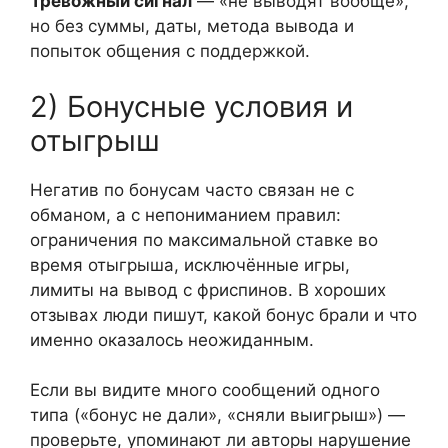
Тревожный сигнал
— «не выводят вообще»,
но без суммы, даты, метода вывода и
попыток общения с поддержкой.
2) Бонусные условия и
отыгрыш
Негатив по бонусам часто связан не с
обманом, а с непониманием правил:
ограничения по максимальной ставке во
время отыгрыша, исключённые игры,
лимиты на вывод с фриспинов. В хороших
отзывах люди пишут, какой бонус брали и что
именно оказалось неожиданным.
Если вы видите много сообщений одного
типа («бонус не дали», «сняли выигрыш») —
проверьте, упоминают ли авторы нарушение