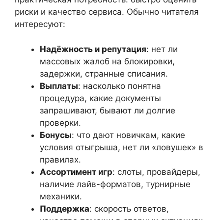
риски и качество сервиса. Обычно читателя
интересуют:
Надёжность и репутация
: нет ли
массовых жалоб на блокировки,
задержки, странные списания.
Выплаты
: насколько понятна
процедура, какие документы
запрашивают, бывают ли долгие
проверки.
Бонусы
: что дают новичкам, какие
условия отыгрыша, нет ли «ловушек» в
правилах.
Ассортимент игр
: слоты, провайдеры,
наличие лайв-форматов, турнирные
механики.
Поддержка
: скорость ответов,