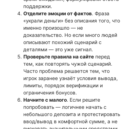
поддержки.
Отделите эмоции от фактов
. Фраза
«украли деньги» без описания того, что
именно произошло — не
доказательство. Но если много людей
описывают похожий сценарий с
деталями — это уже сигнал.
Проверьте правила на сайте
перед
тем, как повторять чужой сценарий.
Часто проблема решается тем, что
игрок заранее узнаёт условия вывода,
лимиты, порядок верификации и
ограничения бонусов.
Начните с малого
. Если решите
попробовать — логичнее начать с
небольшого депозита и протестировать
ввод/вывод в комфортной сумме, а не
рисковать значительными средствами.