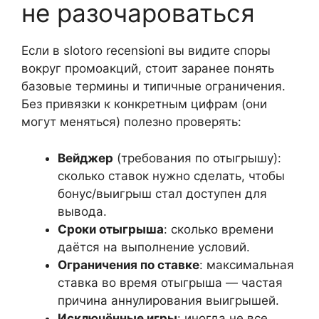
не разочароваться
Если в slotoro recensioni вы видите споры
вокруг промоакций, стоит заранее понять
базовые термины и типичные ограничения.
Без привязки к конкретным цифрам (они
могут меняться) полезно проверять:
Вейджер
(требования по отыгрышу):
сколько ставок нужно сделать, чтобы
бонус/выигрыш стал доступен для
вывода.
Сроки отыгрыша
: сколько времени
даётся на выполнение условий.
Ограничения по ставке
: максимальная
ставка во время отыгрыша — частая
причина аннулирования выигрышей.
Исключённые игры
: иногда не все