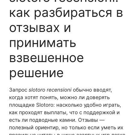
как разбираться в
отзывах и
принимать
взвешенное
решение
Запрос
slotoro recensioni
обычно вводят,
когда хотят понять, можно ли доверять
площадке Slotoro: насколько удобно играть,
как проходят выплаты, что с поддержкой и
есть ли подводные камни. Отзывы —
полезный ориентир, но только если уметь их