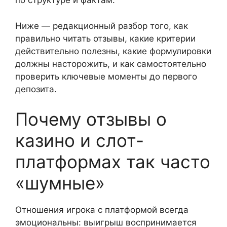
по структуре и фактам.
Ниже — редакционный разбор того, как
правильно читать отзывы, какие критерии
действительно полезны, какие формулировки
должны насторожить, и как самостоятельно
проверить ключевые моменты до первого
депозита.
Почему отзывы о
казино и слот-
платформах так часто
«шумные»
Отношения игрока с платформой всегда
эмоциональны: выигрыш воспринимается