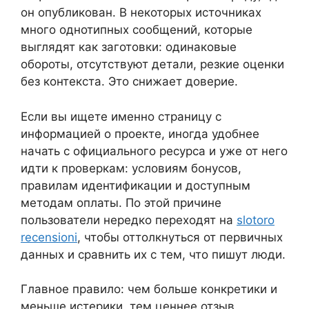
он опубликован. В некоторых источниках
много однотипных сообщений, которые
выглядят как заготовки: одинаковые
обороты, отсутствуют детали, резкие оценки
без контекста. Это снижает доверие.
Если вы ищете именно страницу с
информацией о проекте, иногда удобнее
начать с официального ресурса и уже от него
идти к проверкам: условиям бонусов,
правилам идентификации и доступным
методам оплаты. По этой причине
пользователи нередко переходят на
slotoro
recensioni
, чтобы оттолкнуться от первичных
данных и сравнить их с тем, что пишут люди.
Главное правило: чем больше конкретики и
меньше истерики, тем ценнее отзыв.