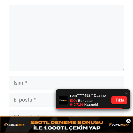
Yorum
İsim
E-
posta
İnternet
sitesi
×
Daha sonraki yorumlarımda kullanılması için