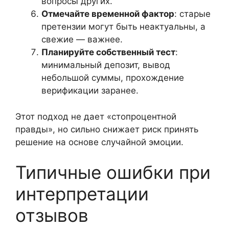
вопросы других.
Отмечайте временной фактор
: старые
претензии могут быть неактуальны, а
свежие — важнее.
Планируйте собственный тест
:
минимальный депозит, вывод
небольшой суммы, прохождение
верификации заранее.
Этот подход не дает «стопроцентной
правды», но сильно снижает риск принять
решение на основе случайной эмоции.
Типичные ошибки при
интерпретации
отзывов