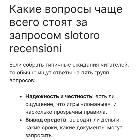
Какие вопросы чаще
всего стоят за
запросом slotoro
recensioni
Если собрать типичные ожидания читателей,
то обычно ищут ответы на пять групп
вопросов:
Надежность и честность
: есть ли
ощущение, что игры «ломаные», и
насколько прозрачны правила.
Вывод средств
: выводят ли деньги,
какие сроки, какие документы могут
запросить.