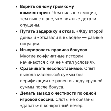
Верить одному громкому
комментарию
. Чем сильнее эмоция,
тем выше шанс, что важные детали
опущены.
Путать задержку и отказ
. «Жду второй
день» и «отказали в выводе» — разные
ситуации.
Игнорировать правила бонусов
.
Многие конфликтные истории
начинаются с «я не читал условия».
Сравнивать несопоставимое
. Опыт
вывода маленькой суммы без
верификации не равен выводу крупной
суммы после бонуса.
Делать вывод о честности по одной
игровой сессии
. Слоты не обязаны
«давать» в конкретный вечер.