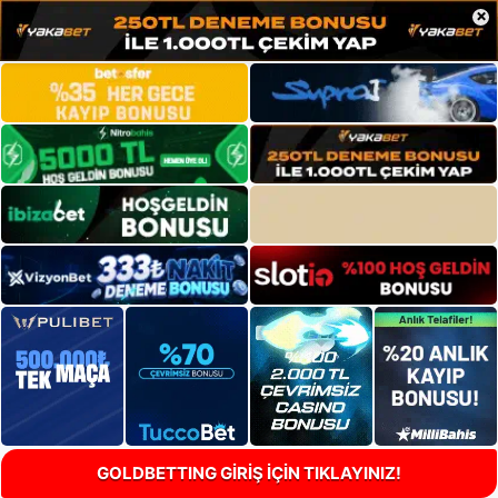
×
GOLDBETTING GİRİŞ İÇİN TIKLAYINIZ!