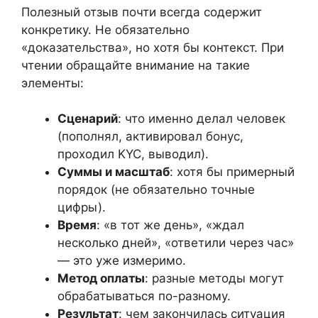
Полезный отзыв почти всегда содержит
конкретику. Не обязательно
«доказательства», но хотя бы контекст. При
чтении обращайте внимание на такие
элементы:
Сценарий
: что именно делал человек
(пополнял, активировал бонус,
проходил KYC, выводил).
Суммы и масштаб
: хотя бы примерный
порядок (не обязательно точные
цифры).
Время
: «в тот же день», «ждал
несколько дней», «ответили через час»
— это уже измеримо.
Метод оплаты
: разные методы могут
обрабатываться по-разному.
Результат
: чем закончилась ситуация