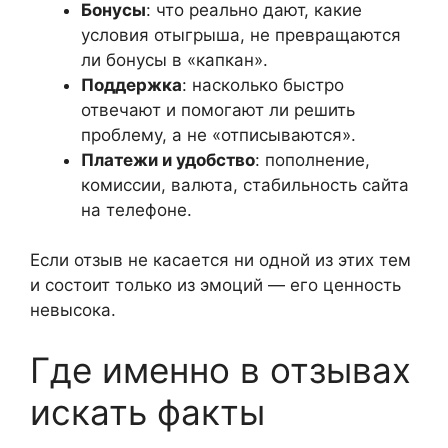
Бонусы
: что реально дают, какие
условия отыгрыша, не превращаются
ли бонусы в «капкан».
Поддержка
: насколько быстро
отвечают и помогают ли решить
проблему, а не «отписываются».
Платежи и удобство
: пополнение,
комиссии, валюта, стабильность сайта
на телефоне.
Если отзыв не касается ни одной из этих тем
и состоит только из эмоций — его ценность
невысока.
Где именно в отзывах
искать факты