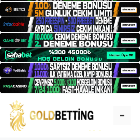
İçeriğe
atla
Menü