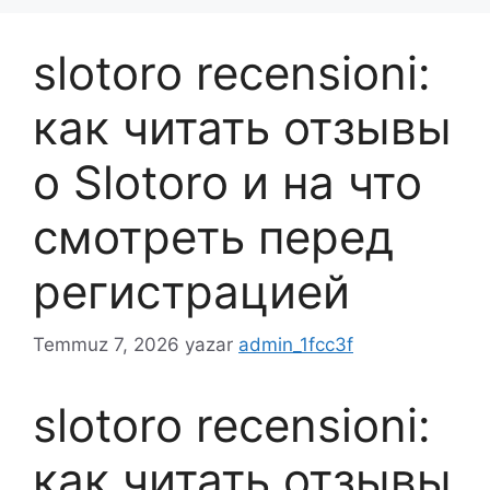
slotoro recensioni:
как читать отзывы
о Slotoro и на что
смотреть перед
регистрацией
Temmuz 7, 2026
yazar
admin_1fcc3f
slotoro recensioni:
как читать отзывы