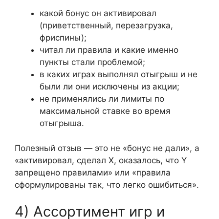
какой бонус он активировал
(приветственный, перезагрузка,
фриспины);
читал ли правила и какие именно
пункты стали проблемой;
в каких играх выполнял отыгрыш и не
были ли они исключены из акции;
не применялись ли лимиты по
максимальной ставке во время
отыгрыша.
Полезный отзыв — это не «бонус не дали», а
«активировал, сделал X, оказалось, что Y
запрещено правилами» или «правила
сформулированы так, что легко ошибиться».
4) Ассортимент игр и