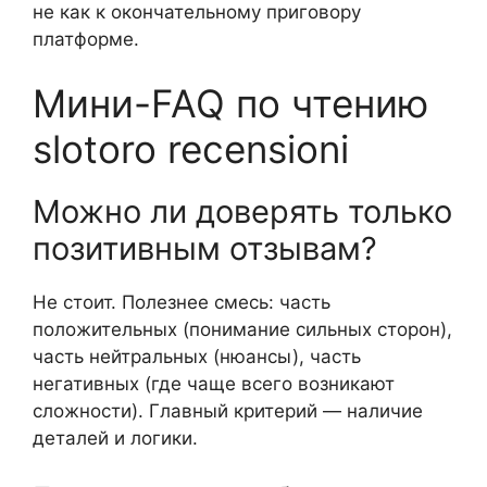
не как к окончательному приговору
платформе.
Мини-FAQ по чтению
slotoro recensioni
Можно ли доверять только
позитивным отзывам?
Не стоит. Полезнее смесь: часть
положительных (понимание сильных сторон),
часть нейтральных (нюансы), часть
негативных (где чаще всего возникают
сложности). Главный критерий — наличие
деталей и логики.