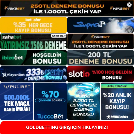
×
GOLDBETTING GİRİŞ İÇİN TIKLAYINIZ!