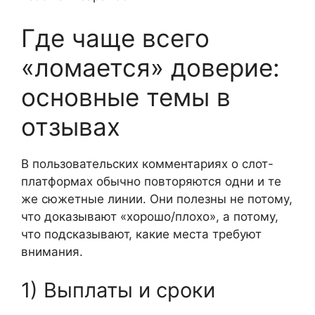
Где чаще всего
«ломается» доверие:
основные темы в
отзывах
В пользовательских комментариях о слот-
платформах обычно повторяются одни и те
же сюжетные линии. Они полезны не потому,
что доказывают «хорошо/плохо», а потому,
что подсказывают, какие места требуют
внимания.
1) Выплаты и сроки