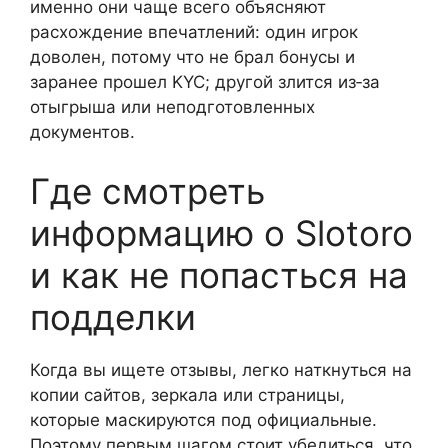
именно они чаще всего объясняют
расхождение впечатлений: один игрок
доволен, потому что не брал бонусы и
заранее прошел KYC; другой злится из‑за
отыгрыша или неподготовленных
документов.
Где смотреть
информацию о Slotoro
и как не попасться на
подделки
Когда вы ищете отзывы, легко наткнуться на
копии сайтов, зеркала или страницы,
которые маскируются под официальные.
Поэтому первым шагом стоит убедиться, что