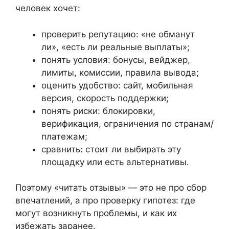
человек хочет:
проверить репутацию: «не обманут
ли», «есть ли реальные выплаты»;
понять условия: бонусы, вейджер,
лимиты, комиссии, правила вывода;
оценить удобство: сайт, мобильная
версия, скорость поддержки;
понять риски: блокировки,
верификация, ограничения по странам/
платежам;
сравнить: стоит ли выбирать эту
площадку или есть альтернативы.
Поэтому «читать отзывы» — это не про сбор
впечатлений, а про проверку гипотез: где
могут возникнуть проблемы, и как их
избежать заранее.