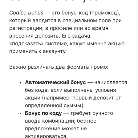
Codice bonus
— это бонус-код (промокод),
который вводится в специальном поле при
регистрации, в профиле или во время
внесения депозита. Его задача —
«подсказать» системе, какую именно акцию
применить к аккаунту.
Важно различать два формата промо:
Автоматический бонус
— начисляется
без кода, если выполнены условия
акции (например, первый депозит от
определенной суммы).
Бонус по коду
— требует ручного
ввода комбинации; без нее
предложение может не
активироваться.