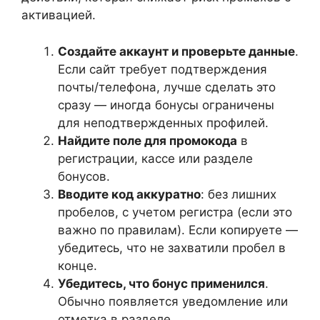
активацией.
Создайте аккаунт и проверьте данные
.
Если сайт требует подтверждения
почты/телефона, лучше сделать это
сразу — иногда бонусы ограничены
для неподтвержденных профилей.
Найдите поле для промокода
в
регистрации, кассе или разделе
бонусов.
Вводите код аккуратно
: без лишних
пробелов, с учетом регистра (если это
важно по правилам). Если копируете —
убедитесь, что не захватили пробел в
конце.
Убедитесь, что бонус применился
.
Обычно появляется уведомление или
отметка в разделе