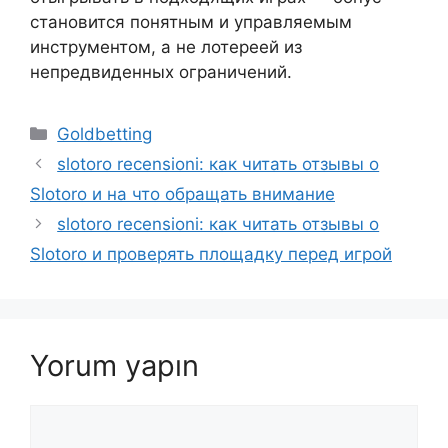
становится понятным и управляемым
инструментом, а не лотереей из
непредвиденных ограничений.
Kategoriler
Goldbetting
slotoro recensioni: как читать отзывы о
Slotoro и на что обращать внимание
slotoro recensioni: как читать отзывы о
Slotoro и проверять площадку перед игрой
Yorum yapın
Yorum