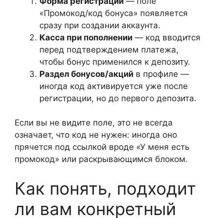
Форма регистрации
— поле
«Промокод/код бонуса» появляется
сразу при создании аккаунта.
Касса при пополнении
— код вводится
перед подтверждением платежа,
чтобы бонус применился к депозиту.
Раздел бонусов/акций
в профиле —
иногда код активируется уже после
регистрации, но до первого депозита.
Если вы не видите поле, это не всегда
означает, что код не нужен: иногда оно
прячется под ссылкой вроде «У меня есть
промокод» или раскрывающимся блоком.
Как понять, подходит
ли вам конкретный