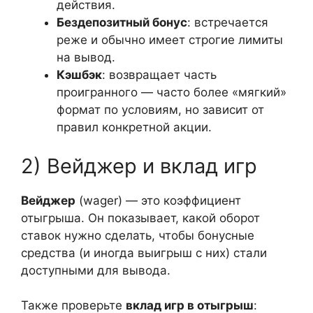
действия.
Бездепозитный бонус
: встречается
реже и обычно имеет строгие лимиты
на вывод.
Кэшбэк
: возвращает часть
проигранного — часто более «мягкий»
формат по условиям, но зависит от
правил конкретной акции.
2) Вейджер и вклад игр
Вейджер
(wager) — это коэффициент
отыгрыша. Он показывает, какой оборот
ставок нужно сделать, чтобы бонусные
средства (и иногда выигрыш с них) стали
доступными для вывода.
Также проверьте
вклад игр в отыгрыш
: