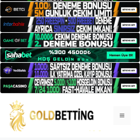
İçeriğe
atla
Menü