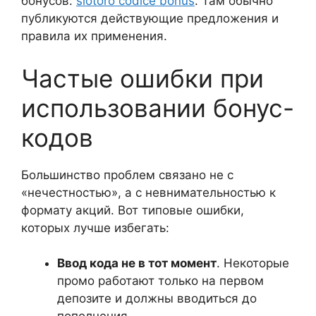
бонусов:
slotoro codice bonus
. Там обычно
публикуются действующие предложения и
правила их применения.
Частые ошибки при
использовании бонус-
кодов
Большинство проблем связано не с
«нечестностью», а с невнимательностью к
формату акций. Вот типовые ошибки,
которых лучше избегать:
Ввод кода не в тот момент
. Некоторые
промо работают только на первом
депозите и должны вводиться до