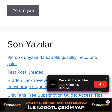
Son Yazılar
Pin up dünyasında sadəlik gözəlliyi necə önə
çəkir
Test Post Created
Hidden Jack review – zo registreer je in 3
eenvoudige stappen
OnlyFans Free Subscription Guide: Access Tips,
Privacy Secrets, and Mobile Experience
×
Explained