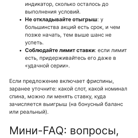
индикатор, сколько осталось до
выполнения условий.
Не откладывайте отыгрыш
: у
большинства акций есть срок, и чем
позже начать, тем выше шанс не
успеть.
Соблюдайте лимит ставки
: если лимит
есть, придерживайтесь его даже в
«удачной серии».
Если предложение включает фриспины,
заранее уточните: какой слот, какой номинал
спина, можно ли менять ставку, куда
зачисляется выигрыш (на бонусный баланс
или реальный).
Мини-FAQ: вопросы,