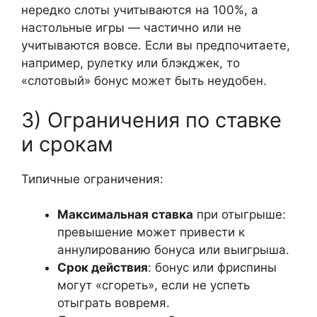
нередко слоты учитываются на 100%, а
настольные игры — частично или не
учитываются вовсе. Если вы предпочитаете,
например, рулетку или блэкджек, то
«слотовый» бонус может быть неудобен.
3) Ограничения по ставке
и срокам
Типичные ограничения:
Максимальная ставка
при отыгрыше:
превышение может привести к
аннулированию бонуса или выигрыша.
Срок действия
: бонус или фриспины
могут «сгореть», если не успеть
отыграть вовремя.