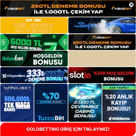
×
GOLDBETTING GİRİŞ İÇİN TIKLAYINIZ!