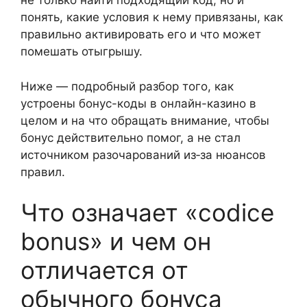
не только найти подходящий код, но и
понять, какие условия к нему привязаны, как
правильно активировать его и что может
помешать отыгрышу.
Ниже — подробный разбор того, как
устроены бонус-коды в онлайн-казино в
целом и на что обращать внимание, чтобы
бонус действительно помог, а не стал
источником разочарований из‑за нюансов
правил.
Что означает «codice
bonus» и чем он
отличается от
обычного бонуса