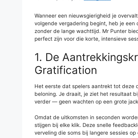
Wanneer een nieuwsgierigheid je overvalt
volgende vergadering begint, heb je een 
zonder de lange wachttijd. Mr Punter bied
perfect zijn voor die korte, intensieve ses
1. De Aantrekkingskr
Gratification
Het eerste dat spelers aantrekt tot deze q
beloning. Je draait, je ziet het resultaat b
verder — geen wachten op een grote jack
Omdat de uitkomsten in seconden worden
stijgen bij elke klik. Deze snelle feedba
verveling die soms bij langere sessies op d