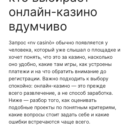
онлайн-казино
вдумчиво
Запрос «nv casinò» обычно появляется у
человека, который уже слышал о площадке и
хочет понять, что это за казино, насколько
оно удобно, какие там игры, как устроены
платежи и на что обратить внимание до
регистрации. Важно подходить к выбору
спокойно: онлайн-казино — это прежде
всего развлечение, а не способ заработка.
Ниже — разбор того, как оценивать
подобные проекты по понятным критериям,
какие вопросы стоит задать себе и какие
ошибки встречаются чаще всего.