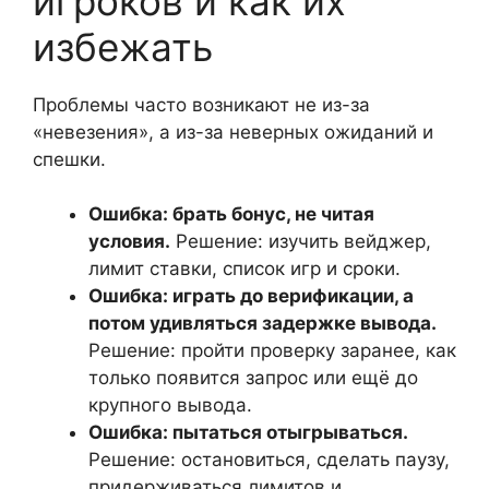
игроков и как их
избежать
Проблемы часто возникают не из-за
«невезения», а из-за неверных ожиданий и
спешки.
Ошибка: брать бонус, не читая
условия.
Решение: изучить вейджер,
лимит ставки, список игр и сроки.
Ошибка: играть до верификации, а
потом удивляться задержке вывода.
Решение: пройти проверку заранее, как
только появится запрос или ещё до
крупного вывода.
Ошибка: пытаться отыгрываться.
Решение: остановиться, сделать паузу,
придерживаться лимитов и