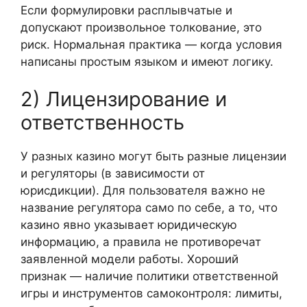
Если формулировки расплывчатые и
допускают произвольное толкование, это
риск. Нормальная практика — когда условия
написаны простым языком и имеют логику.
2) Лицензирование и
ответственность
У разных казино могут быть разные лицензии
и регуляторы (в зависимости от
юрисдикции). Для пользователя важно не
название регулятора само по себе, а то, что
казино явно указывает юридическую
информацию, а правила не противоречат
заявленной модели работы. Хороший
признак — наличие политики ответственной
игры и инструментов самоконтроля: лимиты,