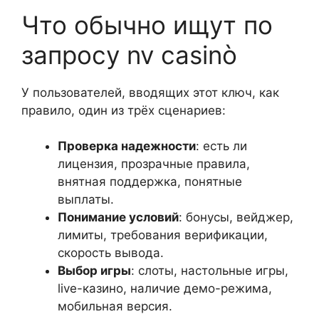
Что обычно ищут по
запросу nv casinò
У пользователей, вводящих этот ключ, как
правило, один из трёх сценариев:
Проверка надежности
: есть ли
лицензия, прозрачные правила,
внятная поддержка, понятные
выплаты.
Понимание условий
: бонусы, вейджер,
лимиты, требования верификации,
скорость вывода.
Выбор игры
: слоты, настольные игры,
live-казино, наличие демо-режима,
мобильная версия.