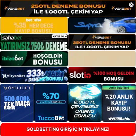
×
GOLDBETTING GİRİŞ İÇİN TIKLAYINIZ!