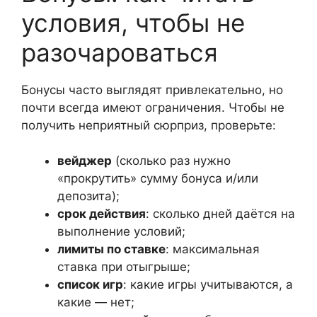
условия, чтобы не
разочароваться
Бонусы часто выглядят привлекательно, но
почти всегда имеют ограничения. Чтобы не
получить неприятный сюрприз, проверьте:
вейджер
(сколько раз нужно
«прокрутить» сумму бонуса и/или
депозита);
срок действия
: сколько дней даётся на
выполнение условий;
лимиты по ставке
: максимальная
ставка при отыгрыше;
список игр
: какие игры учитываются, а
какие — нет;