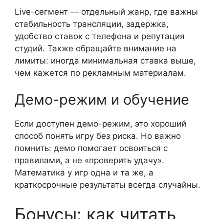
Live-сегмент — отдельный жанр, где важны
стабильность трансляции, задержка,
удобство ставок с телефона и репутация
студий. Также обращайте внимание на
лимиты: иногда минимальная ставка выше,
чем кажется по рекламным материалам.
Демо-режим и обучение
Если доступен демо-режим, это хороший
способ понять игру без риска. Но важно
помнить: демо помогает освоиться с
правилами, а не «проверить удачу».
Математика у игр одна и та же, а
краткосрочные результаты всегда случайны.
Бонусы: как читать