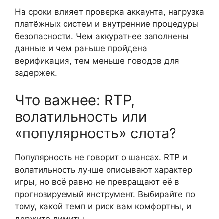
На сроки влияет проверка аккаунта, нагрузка
платёжных систем и внутренние процедуры
безопасности. Чем аккуратнее заполнены
данные и чем раньше пройдена
верификация, тем меньше поводов для
задержек.
Что важнее: RTP,
волатильность или
«популярность» слота?
Популярность не говорит о шансах. RTP и
волатильность лучше описывают характер
игры, но всё равно не превращают её в
прогнозируемый инструмент. Выбирайте по
тому, какой темп и риск вам комфортны, и
держите лимиты.