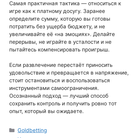
Самая практичная тактика — относиться к
игре как к платному досугу. Заранее
определите сумму, которую вы готовы
потратить без ущерба бюджету, и не
увеличивайте её «на эмоциях». Делайте
перерывы, не играйте в усталости и не
пытайтесь компенсировать проигрыш.
Если развлечение перестаёт приносить
удовольствие и превращается в напряжение,
стоит остановиться и воспользоваться
инструментами самоограничения.
Осознанный подход — лучший способ
сохранить контроль и получить ровно тот
опыт, который вы ожидаете.
Kategoriler
Goldbetting