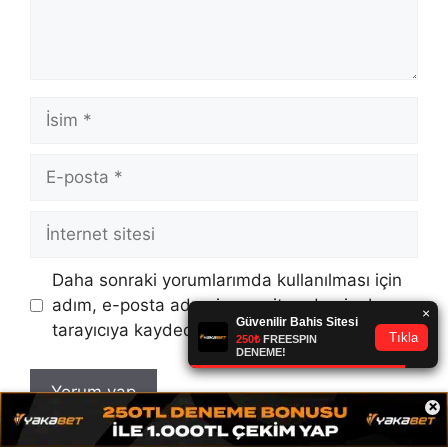
İsim
E-
posta
İnternet
sitesi
Daha sonraki yorumlarımda kullanılması için
adım, e-posta adresim ve site adresim bu
tarayıcıya kaydedilsin.
×