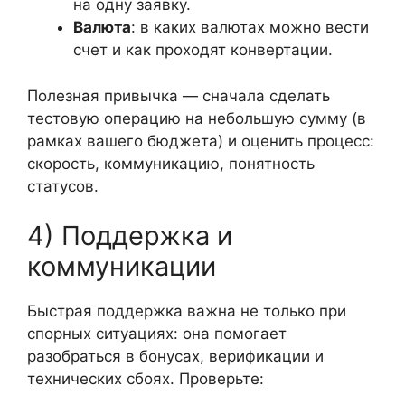
на одну заявку.
Валюта
: в каких валютах можно вести
счет и как проходят конвертации.
Полезная привычка — сначала сделать
тестовую операцию на небольшую сумму (в
рамках вашего бюджета) и оценить процесс:
скорость, коммуникацию, понятность
статусов.
4) Поддержка и
коммуникации
Быстрая поддержка важна не только при
спорных ситуациях: она помогает
разобраться в бонусах, верификации и
технических сбоях. Проверьте: