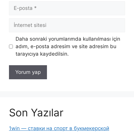
E-
posta
İnternet
sitesi
Daha sonraki yorumlarımda kullanılması için
adım, e-posta adresim ve site adresim bu
tarayıcıya kaydedilsin.
Son Yazılar
1win — ставки на спорт в букмекерской