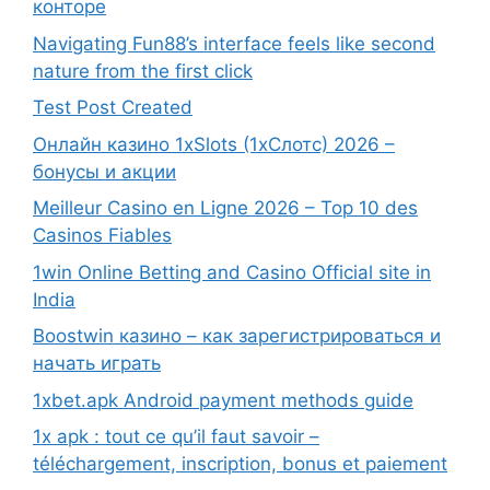
конторе
Navigating Fun88’s interface feels like second
nature from the first click
Test Post Created
Онлайн казино 1xSlots (1хСлотс) 2026 –
бонусы и акции
Meilleur Casino en Ligne 2026 – Top 10 des
Casinos Fiables
1win Online Betting and Casino Official site in
India
Boostwin казино – как зарегистрироваться и
начать играть
1xbet.apk Android payment methods guide
1x apk : tout ce qu’il faut savoir –
téléchargement, inscription, bonus et paiement