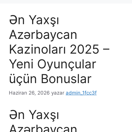
Ən Yaxşı
Azərbaycan
Kazinoları 2025 –
Yeni Oyunçular
üçün Bonuslar
Haziran 26, 2026
yazar
admin_1fcc3f
Ən Yaxşı
Azərbaycan