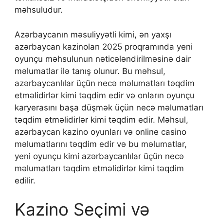
məhsuludur.
Azərbaycanın məsuliyyətli kimi, ən yaxşı
azərbaycan kazinoları 2025 proqramında yeni
oyunçu məhsulunun nəticələndirilməsinə dair
məlumatlar ilə tanış olunur. Bu məhsul,
azərbaycanlılar üçün necə məlumatları təqdim
etməlidirlər kimi təqdim edir və onların oyunçu
karyerasını başa düşmək üçün necə məlumatları
təqdim etməlidirlər kimi təqdim edir. Məhsul,
azərbaycan kazino oyunları və online casino
məlumatlarını təqdim edir və bu məlumatlar,
yeni oyunçu kimi azərbaycanlılar üçün necə
məlumatları təqdim etməlidirlər kimi təqdim
edilir.
Kazino Seçimi və