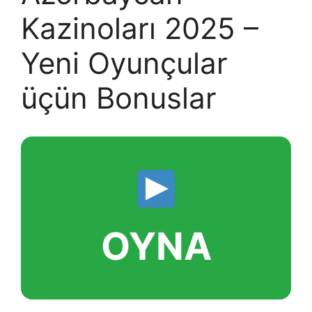
Kazinoları 2025 –
Yeni Oyunçular
üçün Bonuslar
OYNA