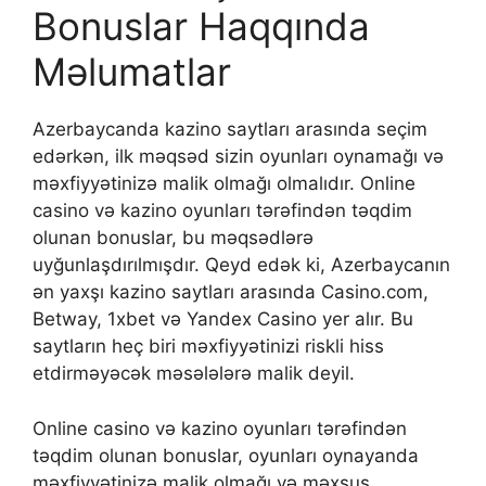
Bonuslar Haqqında
Məlumatlar
Azerbaycanda kazino saytları arasında seçim
edərkən, ilk məqsəd sizin oyunları oynamağı və
məxfiyyətinizə malik olmağı olmalıdır. Online
casino və kazino oyunları tərəfindən təqdim
olunan bonuslar, bu məqsədlərə
uyğunlaşdırılmışdır. Qeyd edək ki, Azerbaycanın
ən yaxşı kazino saytları arasında Casino.com,
Betway, 1xbet və Yandex Casino yer alır. Bu
saytların heç biri məxfiyyətinizi riskli hiss
etdirməyəcək məsələlərə malik deyil.
Online casino və kazino oyunları tərəfindən
təqdim olunan bonuslar, oyunları oynayanda
məxfiyyətinizə malik olmağı və məxsus