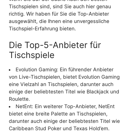
Tischspielen sind, sind Sie auch hier genau
richtig. Wir haben für Sie die Top-Anbieter
ausgewählt, die Ihnen eine unvergessliche
Tischspiel-Erfahrung bieten.
Die Top-5-Anbieter für
Tischspiele
Evolution Gaming: Ein führender Anbieter
von Live-Tischspielen, bietet Evolution Gaming
eine Vielzahl an Tischspielen, darunter auch
einige der beliebtesten Titel wie Blackjack und
Roulette.
NetEnt: Ein weiterer Top-Anbieter, NetEnt
bietet eine breite Palette an Tischspielen,
darunter auch einige der beliebtesten Titel wie
Caribbean Stud Poker und Texas Hold’em.