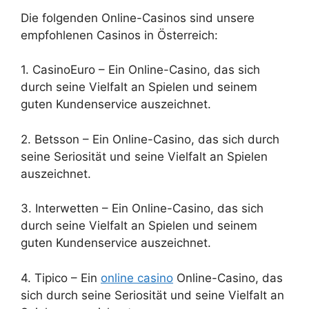
Die folgenden Online-Casinos sind unsere
empfohlenen Casinos in Österreich:
1. CasinoEuro – Ein Online-Casino, das sich
durch seine Vielfalt an Spielen und seinem
guten Kundenservice auszeichnet.
2. Betsson – Ein Online-Casino, das sich durch
seine Seriosität und seine Vielfalt an Spielen
auszeichnet.
3. Interwetten – Ein Online-Casino, das sich
durch seine Vielfalt an Spielen und seinem
guten Kundenservice auszeichnet.
4. Tipico – Ein
online casino
Online-Casino, das
sich durch seine Seriosität und seine Vielfalt an