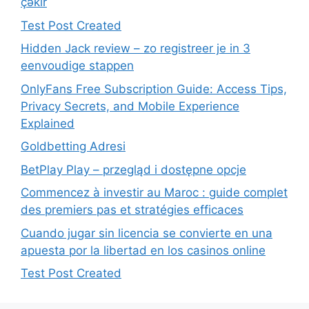
çəkir
Test Post Created
Hidden Jack review – zo registreer je in 3
eenvoudige stappen
OnlyFans Free Subscription Guide: Access Tips,
Privacy Secrets, and Mobile Experience
Explained
Goldbetting Adresi
BetPlay Play – przegląd i dostępne opcje
Commencez à investir au Maroc : guide complet
des premiers pas et stratégies efficaces
Cuando jugar sin licencia se convierte en una
apuesta por la libertad en los casinos online
Test Post Created