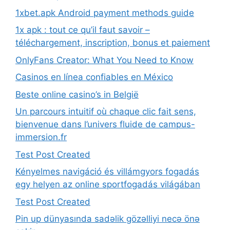
1xbet.apk Android payment methods guide
1x apk : tout ce qu’il faut savoir –
téléchargement, inscription, bonus et paiement
OnlyFans Creator: What You Need to Know
Casinos en línea confiables en México
Beste online casino’s in België
Un parcours intuitif où chaque clic fait sens,
bienvenue dans l’univers fluide de campus-
immersion.fr
Test Post Created
Kényelmes navigáció és villámgyors fogadás
egy helyen az online sportfogadás világában
Test Post Created
Pin up dünyasında sadəlik gözəlliyi necə önə