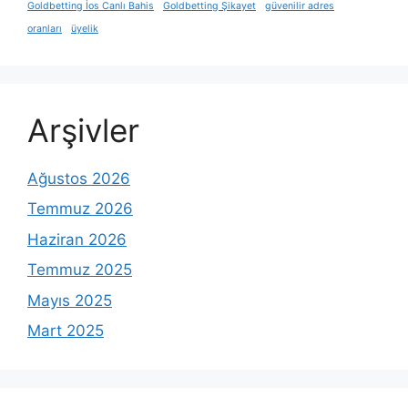
Goldbetting İos Canlı Bahis
Goldbetting Şikayet
güvenilir adres
oranları
üyelik
Arşivler
Ağustos 2026
Temmuz 2026
Haziran 2026
Temmuz 2025
Mayıs 2025
Mart 2025