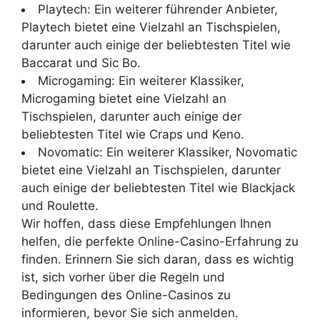
Playtech: Ein weiterer führender Anbieter,
Playtech bietet eine Vielzahl an Tischspielen,
darunter auch einige der beliebtesten Titel wie
Baccarat und Sic Bo.
Microgaming: Ein weiterer Klassiker,
Microgaming bietet eine Vielzahl an
Tischspielen, darunter auch einige der
beliebtesten Titel wie Craps und Keno.
Novomatic: Ein weiterer Klassiker, Novomatic
bietet eine Vielzahl an Tischspielen, darunter
auch einige der beliebtesten Titel wie Blackjack
und Roulette.
Wir hoffen, dass diese Empfehlungen Ihnen
helfen, die perfekte Online-Casino-Erfahrung zu
finden. Erinnern Sie sich daran, dass es wichtig
ist, sich vorher über die Regeln und
Bedingungen des Online-Casinos zu
informieren, bevor Sie sich anmelden.