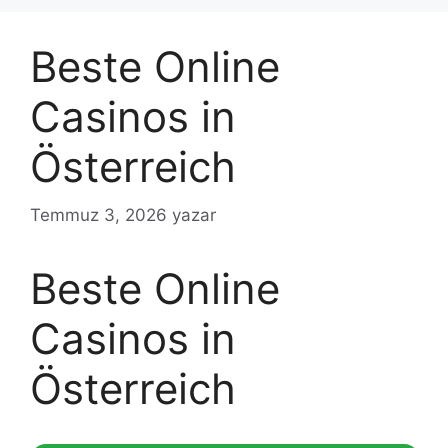
Beste Online
Casinos in
Österreich
Temmuz 3, 2026
yazar
Beste Online
Casinos in
Österreich