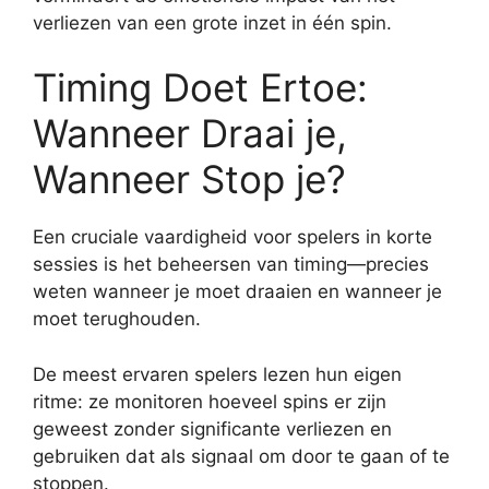
verliezen van een grote inzet in één spin.
Timing Doet Ertoe:
Wanneer Draai je,
Wanneer Stop je?
Een cruciale vaardigheid voor spelers in korte
sessies is het beheersen van timing—precies
weten wanneer je moet draaien en wanneer je
moet terughouden.
De meest ervaren spelers lezen hun eigen
ritme: ze monitoren hoeveel spins er zijn
geweest zonder significante verliezen en
gebruiken dat als signaal om door te gaan of te
stoppen.