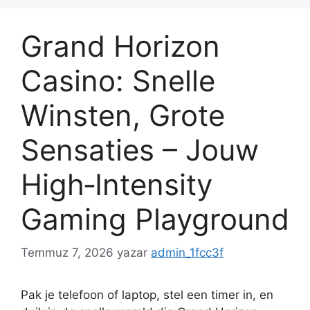
Grand Horizon
Casino: Snelle
Winsten, Grote
Sensaties – Jouw
High‑Intensity
Gaming Playground
Temmuz 7, 2026
yazar
admin_1fcc3f
Pak je telefoon of laptop, stel een timer in, en