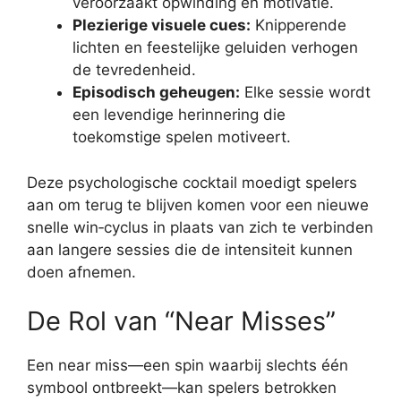
veroorzaakt opwinding en motivatie.
Plezierige visuele cues:
Knipperende
lichten en feestelijke geluiden verhogen
de tevredenheid.
Episodisch geheugen:
Elke sessie wordt
een levendige herinnering die
toekomstige spelen motiveert.
Deze psychologische cocktail moedigt spelers
aan om terug te blijven komen voor een nieuwe
snelle win‑cyclus in plaats van zich te verbinden
aan langere sessies die de intensiteit kunnen
doen afnemen.
De Rol van “Near Misses”
Een near miss—een spin waarbij slechts één
symbool ontbreekt—kan spelers betrokken