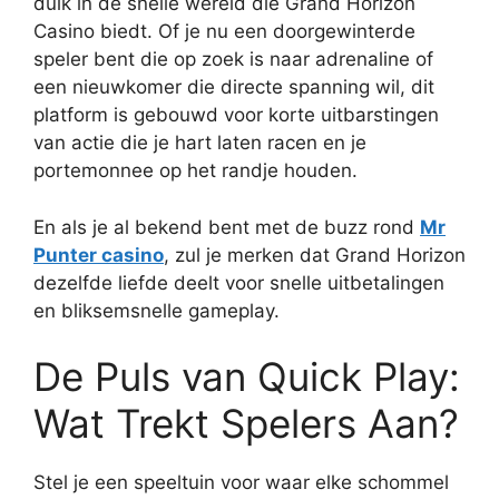
duik in de snelle wereld die Grand Horizon
Casino biedt. Of je nu een doorgewinterde
speler bent die op zoek is naar adrenaline of
een nieuwkomer die directe spanning wil, dit
platform is gebouwd voor korte uitbarstingen
van actie die je hart laten racen en je
portemonnee op het randje houden.
En als je al bekend bent met de buzz rond
Mr
Punter casino
, zul je merken dat Grand Horizon
dezelfde liefde deelt voor snelle uitbetalingen
en bliksemsnelle gameplay.
De Puls van Quick Play:
Wat Trekt Spelers Aan?
Stel je een speeltuin voor waar elke schommel