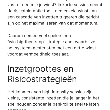
vast of neem je je winst? In korte sessies neemt
de risicotolerantie toe – een enkele winst kan
een cascade van inzetten triggeren die gericht
zijn op het maximaliseren van dat momentum.
Daarom nemen veel spelers een
“win‑big‑then‑stop” strategie aan, waarbij ze
het systeem achterlaten met een nette winst
voordat vermoeidheid toeslaat.
Inzetgroottes en
Risicostrategieën
Het kenmerk van high‑intensity sessies zijn
kleine, consistente inzetten die je langer in het
spel houden zonder je bankroll te snel te laten