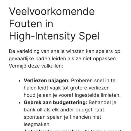
Veelvoorkomende
Fouten in
High‑Intensity Spel
De verleiding van snelle winsten kan spelers op
gevaarlijke paden leiden als ze niet oppassen.
Vermijd deze valkuilen:
Verliezen najagen:
Proberen snel in te
halen leidt vaak tot grotere verliezen—
houd je aan je vooraf ingestelde limieten.
Gebrek aan budgettering:
Behandel je
bankroll als elk ander budget; laat
spontaan spelen je financiën niet
leegmaken.