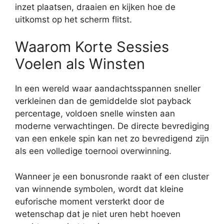
inzet plaatsen, draaien en kijken hoe de
uitkomst op het scherm flitst.
Waarom Korte Sessies
Voelen als Winsten
In een wereld waar aandachtsspannen sneller
verkleinen dan de gemiddelde slot payback
percentage, voldoen snelle winsten aan
moderne verwachtingen. De directe bevrediging
van een enkele spin kan net zo bevredigend zijn
als een volledige toernooi overwinning.
Wanneer je een bonusronde raakt of een cluster
van winnende symbolen, wordt dat kleine
euforische moment versterkt door de
wetenschap dat je niet uren hebt hoeven