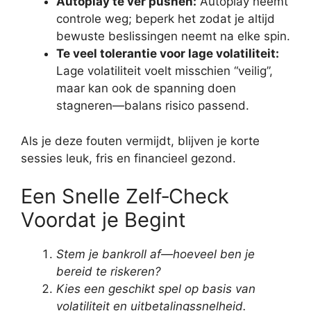
Autoplay te ver pushen:
Autoplay neemt
controle weg; beperk het zodat je altijd
bewuste beslissingen neemt na elke spin.
Te veel tolerantie voor lage volatiliteit:
Lage volatiliteit voelt misschien “veilig”,
maar kan ook de spanning doen
stagneren—balans risico passend.
Als je deze fouten vermijdt, blijven je korte
sessies leuk, fris en financieel gezond.
Een Snelle Zelf‑Check
Voordat je Begint
Stem je bankroll af—hoeveel ben je
bereid te riskeren?
Kies een geschikt spel op basis van
volatiliteit en uitbetalingssnelheid.