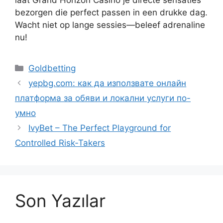
laat Grand Horizon Casino je directe sensaties
bezorgen die perfect passen in een drukke dag.
Wacht niet op lange sessies—beleef adrenaline
nu!
Kategoriler
Goldbetting
yepbg.com: как да използвате онлайн
платформа за обяви и локални услуги по-
умно
IvyBet – The Perfect Playground for
Controlled Risk‑Takers
Son Yazılar